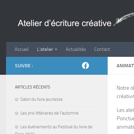
Skip to content
Accueil
L’atelier
Actualités
Contact
SUIVRE :
ANIMAT
ARTICLES RÉCENTS
Notre ob
créativ
Salon du livre jeunesse
Les ate
Les prix littéraires de l’automne
Ponctue
animate
Les événements au Festival du livre de