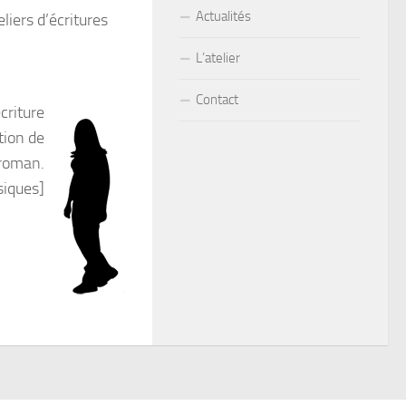
Actualités
eliers d’écritures
L’atelier
Contact
écriture
tion de
 roman.
usiques]