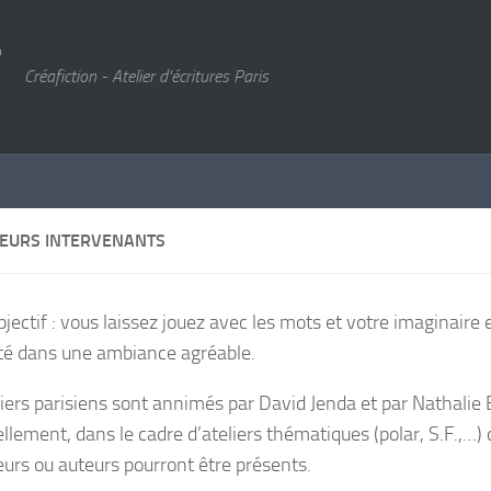
Créafiction - Atelier d'écritures Paris
EURS INTERVENANTS
jectif : vous laissez jouez avec les mots et votre imaginaire 
ité dans une ambiance agréable.
liers parisiens sont annimés par David Jenda et par Nathalie 
llement, dans le cadre d’ateliers thématiques (polar, S.F.,…) 
urs ou auteurs pourront être présents.