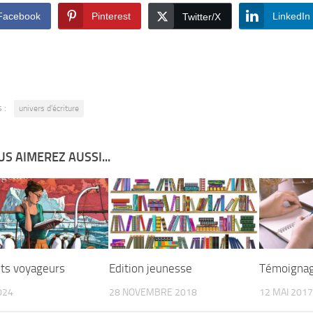
Facebook
Pinterest
LinkedIn
Twitter/X
 :
univers d'écriture
S AIMEREZ AUSSI...
ts voyageurs
Edition jeunesse
Témoignage
024
28 NOVEMBRE 2018
12 MAI 2017