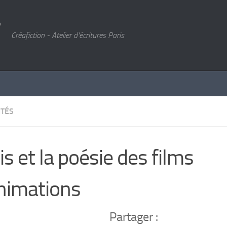
Créafiction - Atelier d'écritures Paris
ITÉS
is et la poésie des films
nimations
Partager :