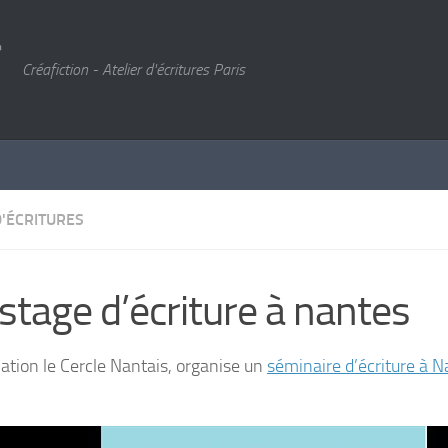
Créafiction - Atelier d'écritures Paris
D'ÉCRITURES
stage d’écriture à nantes
iation le Cercle Nantais, organise un
séminaire d’écriture à 