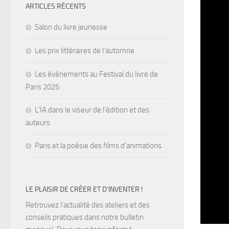
ARTICLES RÉCENTS
Salon du livre jeunesse
Les prix littéraires de l’automne
Les événements au Festival du livre de
Paris 2025
L’IA dans le viseur de l’édition et des
auteurs
Paris et la poésie des films d’animations
LE PLAISIR DE CRÉER ET D’INVENTER !
Retrouvez l'actualité des ateliers et des
conseils pratiques dans notre bulletin