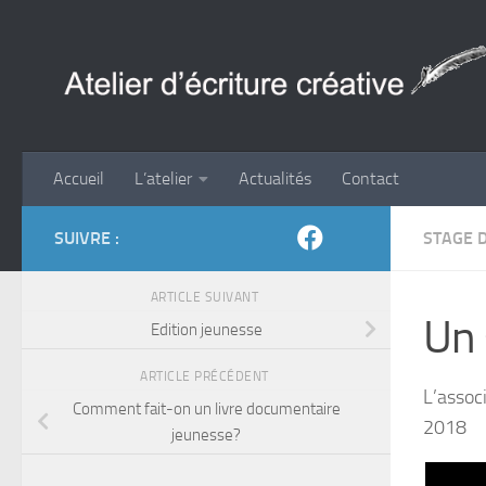
Skip to content
Accueil
L’atelier
Actualités
Contact
SUIVRE :
STAGE 
ARTICLE SUIVANT
Un 
Edition jeunesse
ARTICLE PRÉCÉDENT
L’assoc
Comment fait-on un livre documentaire
2018
jeunesse?