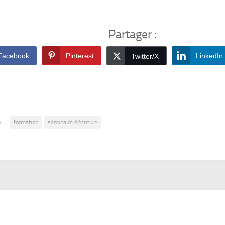
Partager :
Facebook
Pinterest
LinkedIn
Twitter/X
 :
formation
séminaire d'écriture