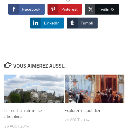
Facebook
Pinterest
Twitter/X
LinkedIn
Tumblr
VOUS AIMEREZ AUSSI...
Le prochain atelier se
Explorer le quotidien
déroulera
26 AOÛT 2014
26 AOÛT 2014