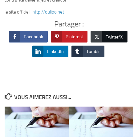
contrainte devient jeu et création
le site officiel :
http://oulipo.net
Partager :
Facebook
Pinterest
Twitter/X
LinkedIn
Tumblr
VOUS AIMEREZ AUSSI...